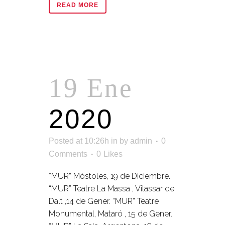
READ MORE
19 Ene
2020
Posted at 10:26h
in
by
admin
0
Comments
0
Likes
“MUR” Móstoles, 19 de Diciembre.
“MUR” Teatre La Massa , Vilassar de
Dalt ,14 de Gener. “MUR” Teatre
Monumental, Mataró , 15 de Gener.