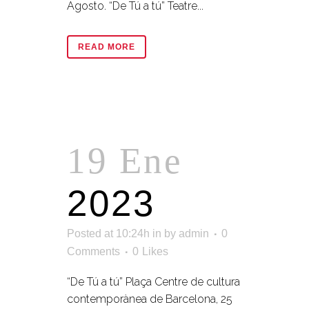
Agosto. “De Tú a tú” Teatre...
READ MORE
19 Ene
2023
Posted at 10:24h
in
by
admin
0
Comments
0
Likes
“De Tú a tú” Plaça Centre de cultura
contemporànea de Barcelona, 25