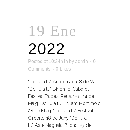
19 Ene
2022
Posted at 10:24h
in
by
admin
0
Comments
0
Likes
“De Tú a tú” Arrigorriaga, 8 de Maig
“De Tú a tú” Binomio ,Cabaret
Festival Trapezi Reus, 12 al 14 de
Maig “De Tu a tu” Fitkam Montmeló,
28 de Maig. “De Tú a tú” Festival
Circorts, 18 de Juny “De Tú a
tú” Aste Nagusia, Bilbao, 27 de