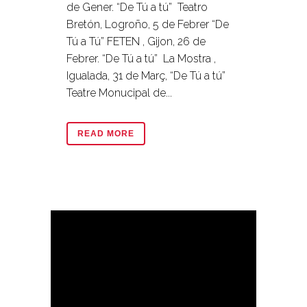
de Gener. “De Tú a tú” Teatro
Bretón, Logroño, 5 de Febrer “De
Tú a Tú” FETEN , Gijon, 26 de
Febrer. “De Tú a tú” La Mostra ,
Igualada, 31 de Març, “De Tú a tú”
Teatre Monucipal de...
READ MORE