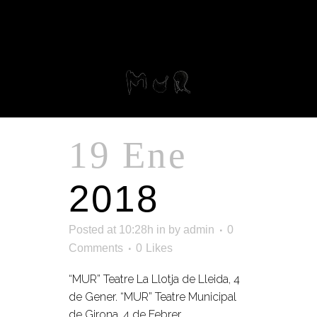
19 Ene
2018
Posted at 10:28h
in
by
admin
0
Comments
0
Likes
“MUR” Teatre La Llotja de Lleida, 4
de Gener. “MUR” Teatre Municipal
de Girona, 4 de Febrer.