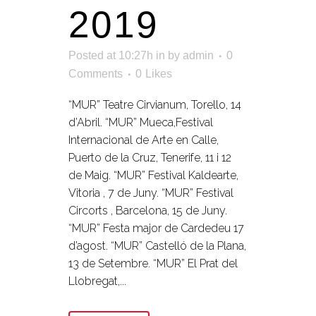
2019
Posted at 10:27h
in
by
admin
0
Comments
0
Likes
“MUR” Teatre Cirvianum, Torello, 14
d’Abril. “MUR” Mueca,Festival
Internacional de Arte en Calle,
Puerto de la Cruz, Tenerife, 11 i 12
de Maig. “MUR” Festival Kaldearte,
Vitoria , 7 de Juny. “MUR” Festival
Circorts , Barcelona, 15 de Juny.
“MUR” Festa major de Cardedeu 17
d’agost. “MUR” Castelló de la Plana,
13 de Setembre. “MUR” El Prat del
Llobregat,...