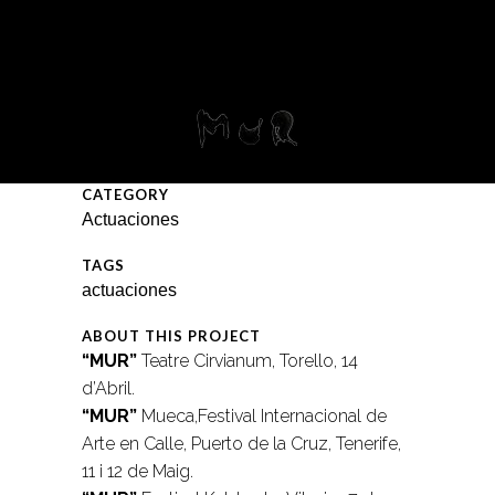
CATEGORY
Actuaciones
TAGS
actuaciones
ABOUT THIS PROJECT
“MUR”
Teatre Cirvianum, Torello, 14
d’Abril.
“MUR”
Mueca,Festival Internacional de
Arte en Calle, Puerto de la Cruz, Tenerife,
11 i 12 de Maig.